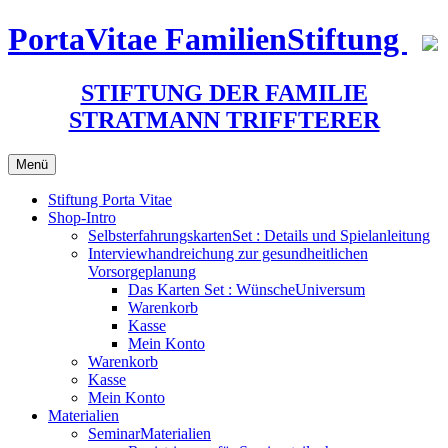
Zum
PortaVitae FamilienStiftung
Inhalt
springen
STIFTUNG DER FAMILIE
STRATMANN TRIFFTERER
Menü
Stiftung Porta Vitae
Shop-Intro
SelbsterfahrungskartenSet : Details und Spielanleitung
Interviewhandreichung zur gesundheitlichen
Vorsorgeplanung
Das Karten Set : WünscheUniversum
Warenkorb
Kasse
Mein Konto
Warenkorb
Kasse
Mein Konto
Materialien
SeminarMaterialien