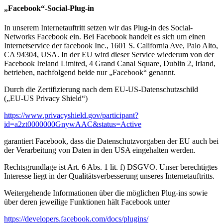
„Facebook“-Social-Plug-in
In unserem Internetauftritt setzen wir das Plug-in des Social-
Networks Facebook ein. Bei Facebook handelt es sich um einen
Internetservice der facebook Inc., 1601 S. California Ave, Palo Alto,
CA 94304, USA. In der EU wird dieser Service wiederum von der
Facebook Ireland Limited, 4 Grand Canal Square, Dublin 2, Irland,
betrieben, nachfolgend beide nur „Facebook“ genannt.
Durch die Zertifizierung nach dem EU-US-Datenschutzschild
(„EU-US Privacy Shield“)
https://www.privacyshield.gov/participant?
id=a2zt0000000GnywAAC&status=Active
garantiert Facebook, dass die Datenschutzvorgaben der EU auch bei
der Verarbeitung von Daten in den USA eingehalten werden.
Rechtsgrundlage ist Art. 6 Abs. 1 lit. f) DSGVO. Unser berechtigtes
Interesse liegt in der Qualitätsverbesserung unseres Internetauftritts.
Weitergehende Informationen über die möglichen Plug-ins sowie
über deren jeweilige Funktionen hält Facebook unter
https://developers.facebook.com/docs/plugins/