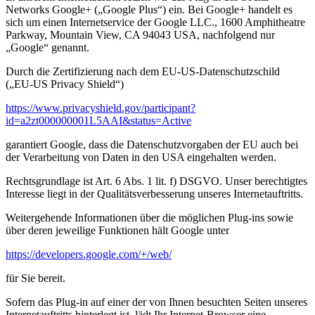
Networks Google+ („Google Plus“) ein. Bei Google+ handelt es
sich um einen Internetservice der Google LLC., 1600 Amphitheatre
Parkway, Mountain View, CA 94043 USA, nachfolgend nur
„Google“ genannt.
Durch die Zertifizierung nach dem EU-US-Datenschutzschild
(„EU-US Privacy Shield“)
https://www.privacyshield.gov/participant?
id=a2zt000000001L5AAI&status=Active
garantiert Google, dass die Datenschutzvorgaben der EU auch bei
der Verarbeitung von Daten in den USA eingehalten werden.
Rechtsgrundlage ist Art. 6 Abs. 1 lit. f) DSGVO. Unser berechtigtes
Interesse liegt in der Qualitätsverbesserung unseres Internetauftritts.
Weitergehende Informationen über die möglichen Plug-ins sowie
über deren jeweilige Funktionen hält Google unter
https://developers.google.com/+/web/
für Sie bereit.
Sofern das Plug-in auf einer der von Ihnen besuchten Seiten unseres
Internetauftritts hinterlegt ist, lädt Ihr Internet-Browser eine