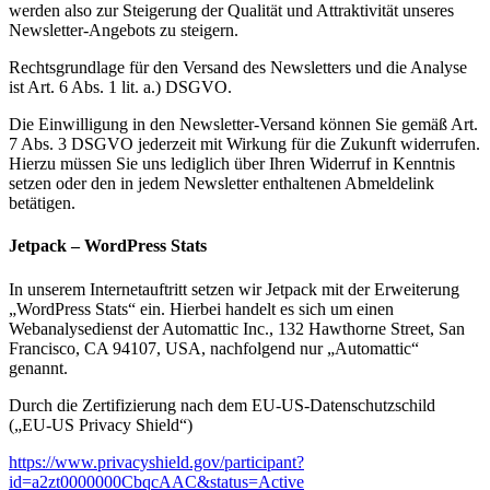
werden also zur Steigerung der Qualität und Attraktivität unseres
Newsletter-Angebots zu steigern.
Rechtsgrundlage für den Versand des Newsletters und die Analyse
ist Art. 6 Abs. 1 lit. a.) DSGVO.
Die Einwilligung in den Newsletter-Versand können Sie gemäß Art.
7 Abs. 3 DSGVO jederzeit mit Wirkung für die Zukunft widerrufen.
Hierzu müssen Sie uns lediglich über Ihren Widerruf in Kenntnis
setzen oder den in jedem Newsletter enthaltenen Abmeldelink
betätigen.
Jetpack – WordPress Stats
In unserem Internetauftritt setzen wir Jetpack mit der Erweiterung
„WordPress Stats“ ein. Hierbei handelt es sich um einen
Webanalysedienst der Automattic Inc., 132 Hawthorne Street, San
Francisco, CA 94107, USA, nachfolgend nur „Automattic“
genannt.
Durch die Zertifizierung nach dem EU-US-Datenschutzschild
(„EU-US Privacy Shield“)
https://www.privacyshield.gov/participant?
id=a2zt0000000CbqcAAC&status=Active