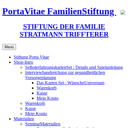
Zum
PortaVitae FamilienStiftung
Inhalt
springen
STIFTUNG DER FAMILIE
STRATMANN TRIFFTERER
Menü
Stiftung Porta Vitae
Shop-Intro
SelbsterfahrungskartenSet : Details und Spielanleitung
Interviewhandreichung zur gesundheitlichen
Vorsorgeplanung
Das Karten Set : WünscheUniversum
Warenkorb
Kasse
Mein Konto
Warenkorb
Kasse
Mein Konto
Materialien
SeminarMaterialien