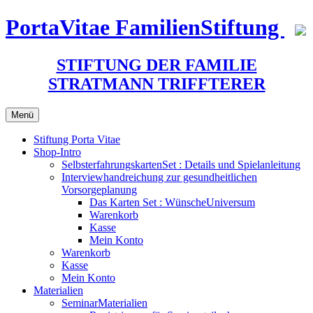
Zum
PortaVitae FamilienStiftung
Inhalt
springen
STIFTUNG DER FAMILIE
STRATMANN TRIFFTERER
Menü
Stiftung Porta Vitae
Shop-Intro
SelbsterfahrungskartenSet : Details und Spielanleitung
Interviewhandreichung zur gesundheitlichen
Vorsorgeplanung
Das Karten Set : WünscheUniversum
Warenkorb
Kasse
Mein Konto
Warenkorb
Kasse
Mein Konto
Materialien
SeminarMaterialien